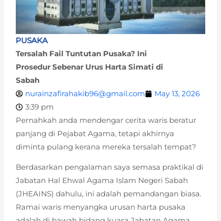
PUSAKA
Tersalah Fail Tuntutan Pusaka? Ini
Prosedur Sebenar Urus Harta Simati di
Sabah
nurainzafirahakib96@gmail.com
May 13, 2026
3:39 pm
Pernahkah anda mendengar cerita waris beratur
panjang di Pejabat Agama, tetapi akhirnya
diminta pulang kerana mereka tersalah tempat?
Berdasarkan pengalaman saya semasa praktikal di
Jabatan Hal Ehwal Agama Islam Negeri Sabah
(JHEAINS) dahulu, ini adalah pemandangan biasa.
Ramai waris menyangka urusan harta pusaka
adalah di bawah bidang kuasa Jabatan Agama