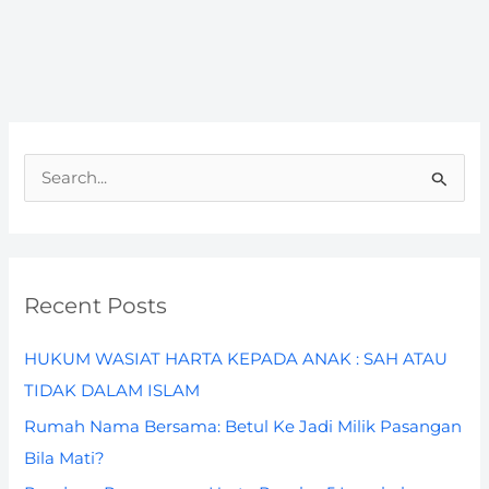
S
e
a
r
Recent Posts
c
h
HUKUM WASIAT HARTA KEPADA ANAK : SAH ATAU
f
TIDAK DALAM ISLAM
o
Rumah Nama Bersama: Betul Ke Jadi Milik Pasangan
r
Bila Mati?
: