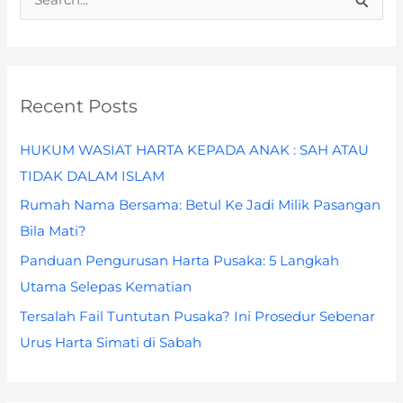
S
e
a
r
Recent Posts
c
h
HUKUM WASIAT HARTA KEPADA ANAK : SAH ATAU
f
TIDAK DALAM ISLAM
o
Rumah Nama Bersama: Betul Ke Jadi Milik Pasangan
r
Bila Mati?
:
Panduan Pengurusan Harta Pusaka: 5 Langkah
Utama Selepas Kematian
Tersalah Fail Tuntutan Pusaka? Ini Prosedur Sebenar
Urus Harta Simati di Sabah