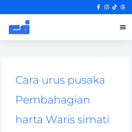
Skip
to
content
Cara urus pusaka
Pembahagian
harta Waris simati