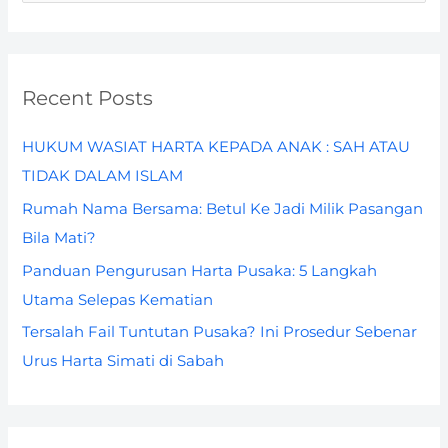
e
a
r
Recent Posts
c
h
HUKUM WASIAT HARTA KEPADA ANAK : SAH ATAU
f
TIDAK DALAM ISLAM
o
Rumah Nama Bersama: Betul Ke Jadi Milik Pasangan
r
Bila Mati?
:
Panduan Pengurusan Harta Pusaka: 5 Langkah
Utama Selepas Kematian
Tersalah Fail Tuntutan Pusaka? Ini Prosedur Sebenar
Urus Harta Simati di Sabah