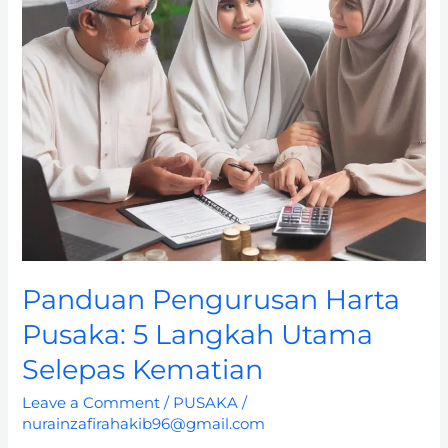
Pusaka:
5
Langkah
Utama
Selepas
Kematian
Panduan Pengurusan Harta
Pusaka: 5 Langkah Utama
Selepas Kematian
Leave a Comment
/
PUSAKA
/
nurainzafirahakib96@gmail.com